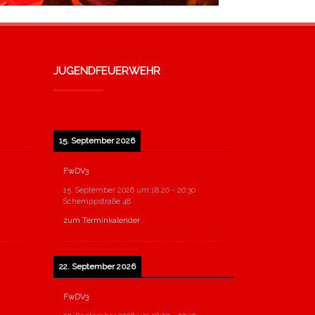
JUGENDFEUERWEHR
15. September 2026
FwDV3
15. September 2026
um
18:20
-
20:30
Schemppstraße 48
zum Terminkalender
22. September 2026
FwDV3