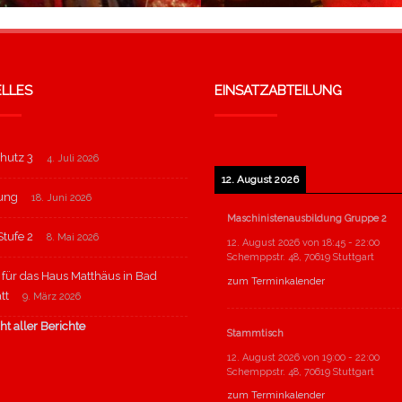
LLES
EINSATZABTEILUNG
hutz 3
4. Juli 2026
12. August 2026
tung
18. Juni 2026
Maschinistenausbildung Gruppe 2
tufe 2
8. Mai 2026
12. August 2026
von
18:45
-
22:00
Schemppstr. 48, 70619 Stuttgart
für das Haus Matthäus in Bad
zum Terminkalender
tt
9. März 2026
ht aller Berichte
Stammtisch
12. August 2026
von
19:00
-
22:00
Schemppstr. 48, 70619 Stuttgart
zum Terminkalender