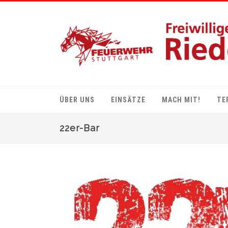
ÜBER UNS
EINSÄTZE
MACH MIT!
TE
22er-Bar