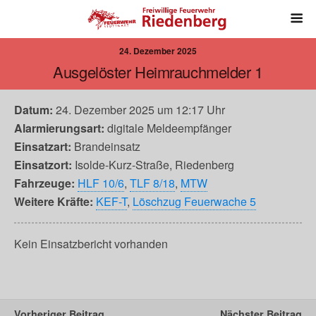
24. Dezember 2025
Ausgelöster Heimrauchmelder 1
Datum:
24. Dezember 2025 um 12:17 Uhr
Alarmierungsart:
digitale Meldeempfänger
Einsatzart:
Brandeinsatz
Einsatzort:
Isolde-Kurz-Straße, Riedenberg
Fahrzeuge:
HLF 10/6
,
TLF 8/18
,
MTW
Weitere Kräfte:
KEF-T
,
Löschzug Feuerwache 5
Kein Einsatzbericht vorhanden
Vorheriger Beitrag
Nächster Beitrag