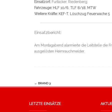
Einsatzort:
Furtäcker, Riedenberg
Fahrzeuge:
HLF 10/6
,
TLF 8/18
,
MTW
Weitere Kräfte:
KEF-T
,
Löschzug Feuerwache 5
Einsatzbericht:
Am Montagabend alarmierte die Leitstelle die
ausgelösten Heimrauchmelder.
Navigation
←
BRAND 3
(Beiträge)
LETZTE EINSÄTZE
AKTUE