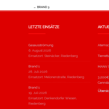
Navigation
←
BRAND 3
(Beiträge)
LETZTE EINSÄTZE
AKTUE
Gasausströmung
Atemsc
6. August 2026
Einsatzort: Steinäcker, Riedenberg
Tierret
Brand 1
MANV S
28. Juli 2026
Einsatzort: Melonenstraße, Riedenberg
3.200€ 
Cannsta
Brand 1
Übersic
19. Juli 2026
Einsatzort: Denkendorfer Wiesen,
Riedenberg