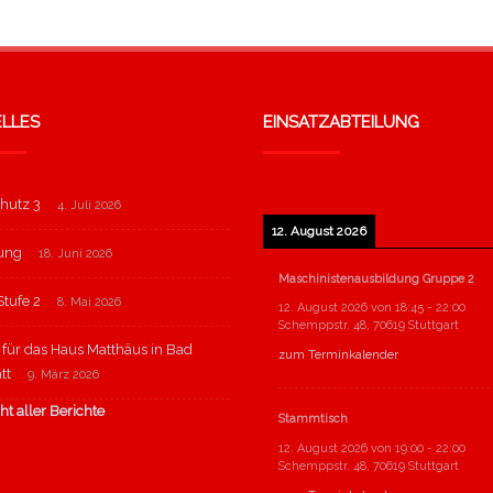
LLES
EINSATZABTEILUNG
hutz 3
4. Juli 2026
12. August 2026
tung
18. Juni 2026
Maschinistenausbildung Gruppe 2
tufe 2
8. Mai 2026
12. August 2026
von
18:45
-
22:00
Schemppstr. 48, 70619 Stuttgart
für das Haus Matthäus in Bad
zum Terminkalender
tt
9. März 2026
ht aller Berichte
Stammtisch
12. August 2026
von
19:00
-
22:00
Schemppstr. 48, 70619 Stuttgart