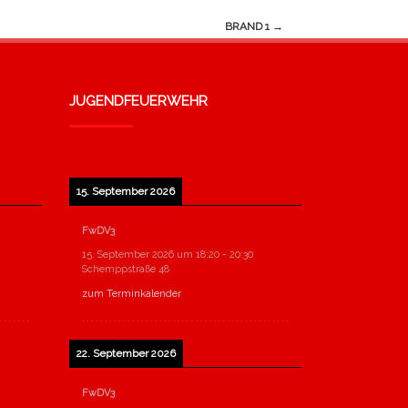
BRAND 1
→
JUGENDFEUERWEHR
15. September 2026
FwDV3
15. September 2026
um
18:20
-
20:30
Schemppstraße 48
zum Terminkalender
22. September 2026
FwDV3