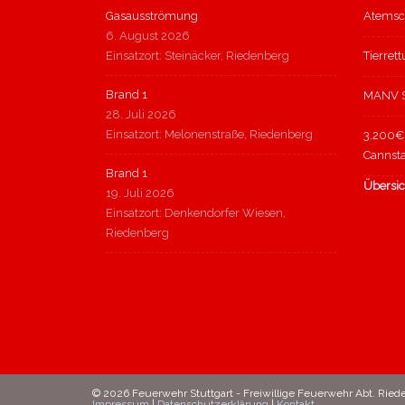
Gasausströmung
Atemsc
6. August 2026
Einsatzort: Steinäcker, Riedenberg
Tierret
Brand 1
MANV S
28. Juli 2026
Einsatzort: Melonenstraße, Riedenberg
3.200€ 
Cannsta
Brand 1
Übersic
19. Juli 2026
Einsatzort: Denkendorfer Wiesen,
Riedenberg
© 2026 Feuerwehr Stuttgart - Freiwillige Feuerwehr Abt. Ried
Impressum
|
Datenschutzerklärung
|
Kontakt