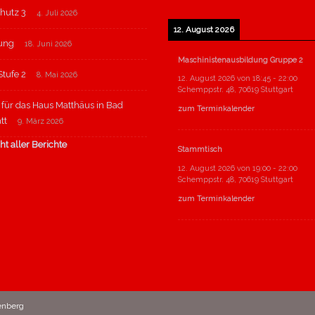
hutz 3
4. Juli 2026
12. August 2026
tung
18. Juni 2026
Maschinistenausbildung Gruppe 2
tufe 2
8. Mai 2026
12. August 2026
von
18:45
-
22:00
Schemppstr. 48, 70619 Stuttgart
für das Haus Matthäus in Bad
zum Terminkalender
tt
9. März 2026
ht aller Berichte
Stammtisch
12. August 2026
von
19:00
-
22:00
Schemppstr. 48, 70619 Stuttgart
zum Terminkalender
enberg