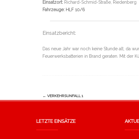
Einsatzort:
Richard-Schmid-Straße, Riedenberg
Fahrzeuge:
HLF 10/6
Einsatzbericht:
Das neue Jahr war noch keine Stunde alt, da wu
Feuerwerksbatterien in Brand geraten. Mit der 
Navigation
←
VERKEHRSUNFALL 1
(Beiträge)
LETZTE EINSÄTZE
AKTUE