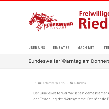
ÜBER UNS
EINSÄTZE
MACH MIT!
TE
Bundesweiter Warntag am Donnerst
/
September 9, 2024
/
aktuelles
Der Bundesweite Warntag ist ein gemeinsamer A
der Erprobung der Warnsysteme. Der nächste Bu