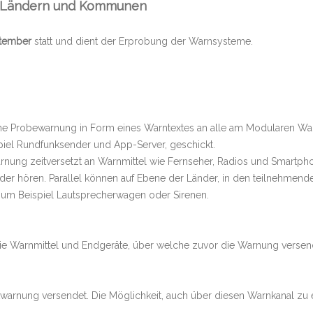
, Ländern und Kommunen
ptember
statt und dient der Erprobung der Warnsysteme.
ne Probewarnung in Form eines Warntextes an alle am Modularen W
iel Rundfunksender und App-Server, geschickt.
rnung zeitversetzt an Warnmittel wie Fernseher, Radios und Smartph
der hören. Parallel können auf Ebene der Länder, in den teilnehme
um Beispiel Lautsprecherwagen oder Sirenen.
die Warnmittel und Endgeräte, über welche zuvor die Warnung versen
twarnung versendet. Die Möglichkeit, auch über diesen Warnkanal zu