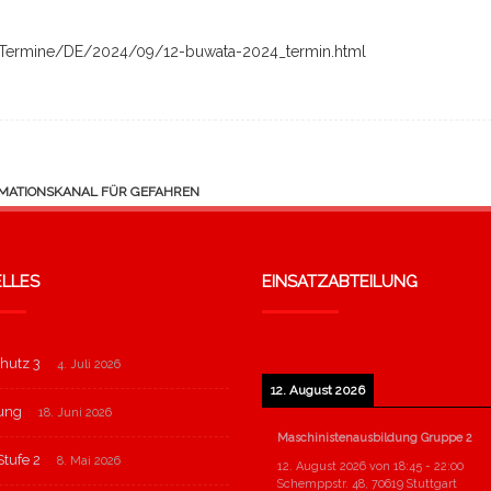
Termine/DE/2024/09/12-buwata-2024_termin.html
RMATIONSKANAL FÜR GEFAHREN
LLES
EINSATZABTEILUNG
hutz 3
4. Juli 2026
12. August 2026
tung
18. Juni 2026
Maschinistenausbildung Gruppe 2
tufe 2
8. Mai 2026
12. August 2026
von
18:45
-
22:00
Schemppstr. 48, 70619 Stuttgart