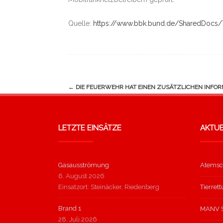
Quelle:
https://www.bbk.bund.de/SharedDocs/
Navigation
←
DIE FEUERWEHR HAT EINEN ZUSÄTZLICHEN INFO
(Beiträge)
LETZTE EINSÄTZE
AKTUE
Gasausströmung
Atemsc
6. August 2026
Einsatzort: Steinäcker, Riedenberg
Tierret
Brand 1
MANV S
28. Juli 2026