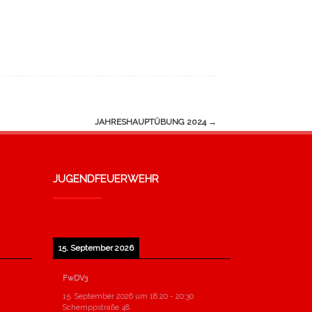
JAHRESHAUPTÜBUNG 2024
→
JUGENDFEUERWEHR
15. September 2026
FwDV3
15. September 2026
um
18:20
-
20:30
Schemppstraße 48